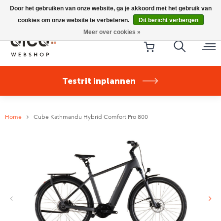
Riese & Müller Nevo5 Silent Core nu direct uit voorraad
Door het gebruiken van onze website, ga je akkoord met het gebruik van
leverbaar!
cookies om onze website te verbeteren.
Dit bericht verbergen
Meer over cookies »
Testrit inplannen
Home
Cube Kathmandu Hybrid Comfort Pro 800