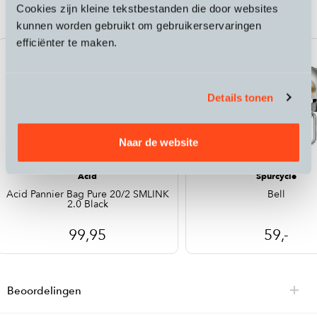
Kathmandu Hybrid Comfort Pro 800
Cookies zijn kleine tekstbestanden die door websites
kunnen worden gebruikt om gebruikerservaringen
efficiënter te maken.
Details tonen
Naar de website
Acid
Spurcycle
Acid Pannier Bag Pure 20/2 SMLINK
Bell
2.0 Black
99,95
59,-
Beoordelingen