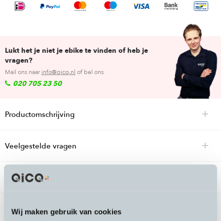
Lukt het je niet je ebike te vinden of heb je
vragen?
Mail ons naar
info@qicq.nl
of bel ons
020 705 23 50
Productomschrijving
Veelgestelde vragen
Specificaties
Wij maken gebruik van cookies
Passende accessoires bij de Cube